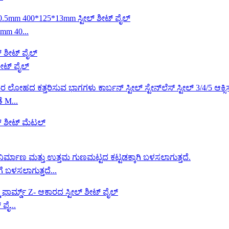
mm 40...
ೀಟ್ ಪೈಲ್
 M...
ೆ ಬಳಸಲಾಗುತ್ತದೆ...
ಪೈ...