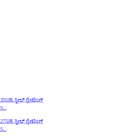
5...
5...