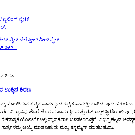
ಲ್...
್ ಪಿಲ್...
 ಉಕ್ಕಿನ ಕಿರಣ
ನ್ನು ಹೊಂದಿರುವ ಹೆಚ್ಚಿನ ಸಾಮರ್ಥ್ಯದ ಕಟ್ಟಡ ಸಾಮಗ್ರಿಯಾಗಿದೆ. ಇದು ಹಗುರವಾ
 ವಿನ್ಯಾಸವು ಹೊರೆ ಹೊರುವ ಸಾಮರ್ಥ್ಯ ಮತ್ತು ರಚನಾತ್ಮಕ ಸ್ಥಿರತೆಯಲ್ಲಿ ಇದನ್ನು ಅ
ನಾತ್ಮಕ ಯೋಜನೆಗಳಲ್ಲಿ ವ್ಯಾಪಕವಾಗಿ ಬಳಸಲಾಗುತ್ತದೆ. ವಿಭಿನ್ನ ಕಟ್ಟಡ ಅವಶ್ಯ
ಗಾತ್ರಗಳನ್ನು ಆಯ್ಕೆ ಮಾಡಬಹುದು ಮತ್ತು ಕಸ್ಟಮೈಸ್ ಮಾಡಬಹುದು.