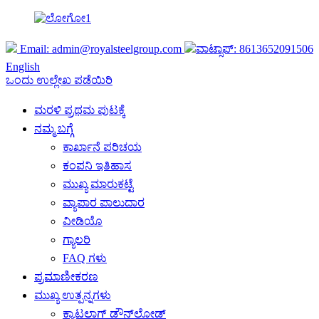
Email:
admin@royalsteelgroup.com
ವಾಟ್ಸಾಪ್: 8613652091506
English
ಒಂದು ಉಲ್ಲೇಖ ಪಡೆಯಿರಿ
ಮರಳಿ ಪ್ರಥಮ ಪುಟಕ್ಕೆ
ನಮ್ಮ ಬಗ್ಗೆ
ಕಾರ್ಖಾನೆ ಪರಿಚಯ
ಕಂಪನಿ ಇತಿಹಾಸ
ಮುಖ್ಯ ಮಾರುಕಟ್ಟೆ
ವ್ಯಾಪಾರ ಪಾಲುದಾರ
ವೀಡಿಯೊ
ಗ್ಯಾಲರಿ
FAQ ಗಳು
ಪ್ರಮಾಣೀಕರಣ
ಮುಖ್ಯ ಉತ್ಪನ್ನಗಳು
ಕ್ಯಾಟಲಾಗ್ ಡೌನ್‌ಲೋಡ್