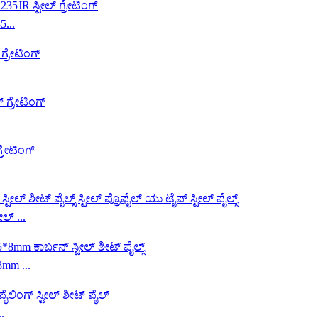
5...
ಲ್ ...
mm ...
.